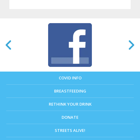
COVID INFO
BREASTFEEDING
RETHINK YOUR DRINK
DONATE
STREETS ALIVE!